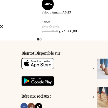
-48%
Sabot Amani AM13
Sabot
00
د.ج
1.500,00
د.ج
2.900,00
Bientot Disponible sur:
Réseaux sociaux :