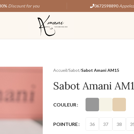
30%
Discount for you
0672598890
Appelez
Accueil
/
Sabot
/
Sabot Amani AM15
Sabot Amani AM
COULEUR
36
37
38
3
POINTURE