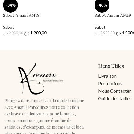
-34%
-48%
Sabot Amani AM18
Sabot Amani AM19
Sabot
Sabot
د.ج
1.900,00
د.ج
1.500,
د.ج
2.900,00
د.ج
2.900,00
Liens Utiles
Livraison
Promotions
Nous Contacter
Guide des tailles
Plongez dans l'univers de la mode féminine
avec Amani ! Parcourez notre collection
exclusive de chaussures pour femmes,
comprenant une gamme étendue de
sandales, d'escarpins, de mocassins et bien
plus encore. Avec une livraison rapide