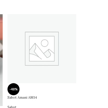
-48%
Sabot Amani AM14
Sabot