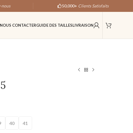
-nous
50,000+
Clients Satisfaits
NOUS CONTACTER
GUIDE DES TAILLES
LIVRAISON
15
9
40
41