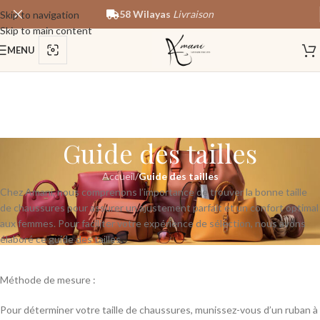
58 Wilayas
Livraison
Skip to navigation
Skip to main content
MENU
Guide des tailles
Accueil
/
Guide des tailles
Chez Amani, nous comprenons l’importance de trouver la bonne taille
de chaussures pour assurer un ajustement parfait et un confort optimal
aux femmes. Pour faciliter votre expérience de sélection, nous avons
élaboré ce guide des tailles.
Méthode de mesure :
Pour déterminer votre taille de chaussures, munissez-vous d’un ruban à