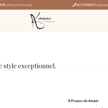
30%
Discount for you
0672598890
Appelez
e style exceptionnel.
À Propos de Amani