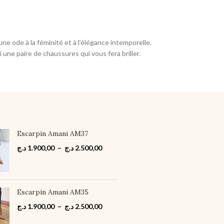
e ode à la féminité et à l’élégance intemporelle.
ne paire de chaussures qui vous fera briller.
Escarpin Amani AM37
د.ج
1.900,00
–
د.ج
2.500,00
Escarpin Amani AM35
د.ج
1.900,00
–
د.ج
2.500,00