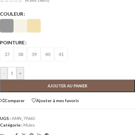
(
4
avis client)
COULEUR
POINTURE
37
38
39
40
41
-
+
AJOUTER AU PANIER
Comparer
Ajouter à mes favoris
UGS :
AMN_79665
Catégorie :
Mules