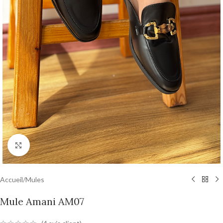
Agrandir
Accueil
/
Mules
Mule Amani AM07