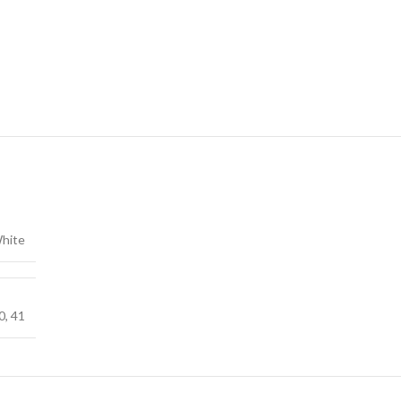
hite
0
,
41