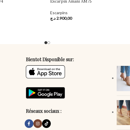
74
Escarpin Amani AM75
Escarpins
د.ج
2.900,00
Bientot Disponible sur:
Réseaux sociaux :