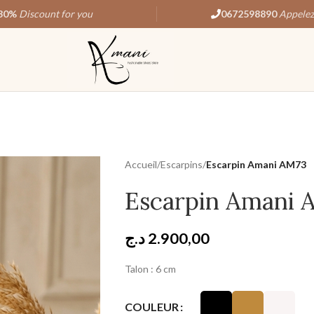
30%
Discount for you
0672598890
Appelez
Accueil
/
Escarpins
/
Escarpin Amani AM73
Escarpin Amani 
د.ج
2.900,00
Talon : 6 cm
COULEUR