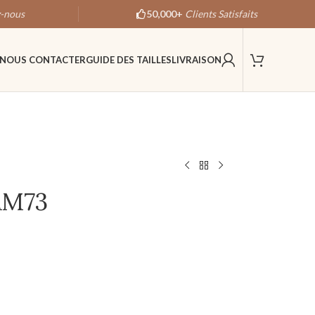
-nous
50,000+
Clients Satisfaits
NOUS CONTACTER
GUIDE DES TAILLES
LIVRAISON
AM73