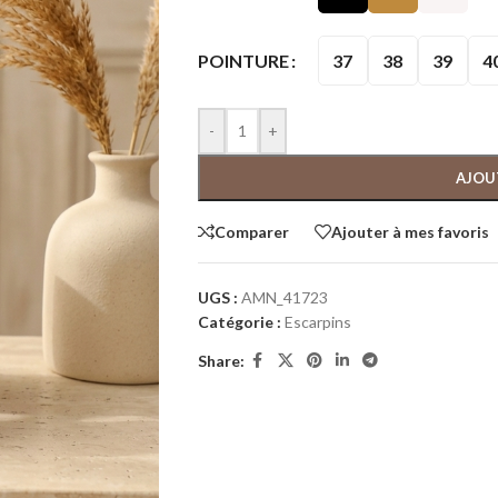
37
38
39
4
POINTURE
-
+
AJOU
Comparer
Ajouter à mes favoris
UGS :
AMN_41723
Catégorie :
Escarpins
Share: