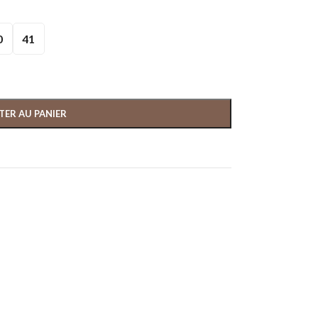
0
41
TER AU PANIER