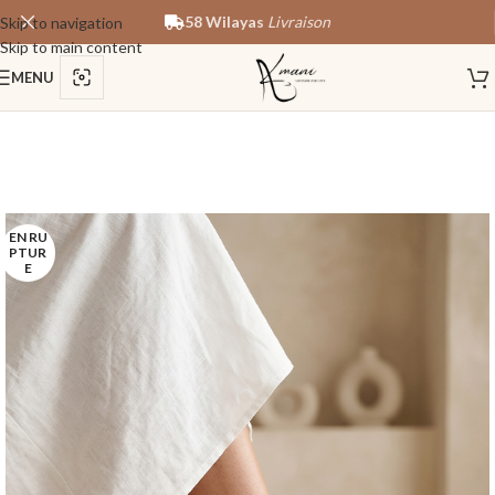
58 Wilayas
Livraison
Skip to navigation
Skip to main content
MENU
EN RU
PTUR
E