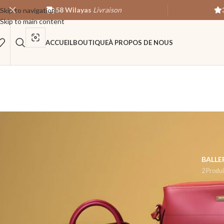
58 Wilayas
Livraison
Skip to navigation
Skip to main content
ACCUEIL
BOUTIQUE
À PROPOS DE NOUS
BALLE
2 Produi
STOCK STATUS
Accueil
/
Produit Coul
En vente
Aucun produit ne corr
En stock