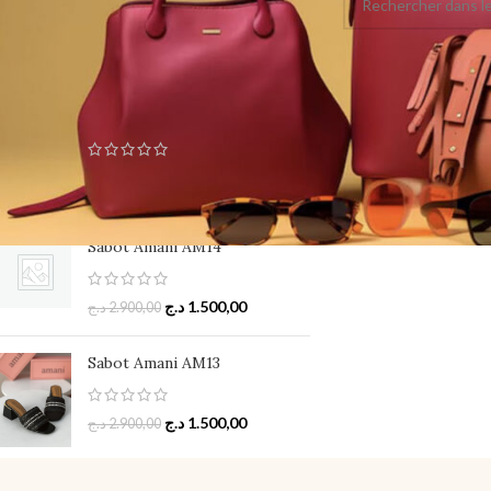
TOP RATED PRODUCTS
Sandale Amani AM22
د.ج
1.900,00
د.ج
2.900,00
Sabot Amani AM14
د.ج
1.500,00
د.ج
2.900,00
Sabot Amani AM13
د.ج
1.500,00
د.ج
2.900,00