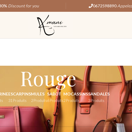
30%
Discount for you
0672598890
Appelez
Rouge
RINE
ESCARPINS
MULES
SABOT
MOCASSINS
SANDALES
ts
31 Produits
2 Produits
6 Produits
2 Produits
3 Produits
eur
/
Rouge
espond à votre sélection.